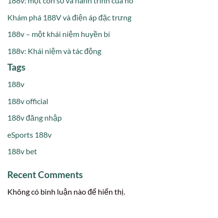
188v: một con số và hành trình của nó
Khám phá 188V và điện áp đặc trưng
188v – một khái niệm huyền bí
188v: Khái niệm và tác động
Tags
188v
188v official
188v đăng nhập
eSports 188v
188v bet
Recent Comments
Không có bình luận nào để hiển thị.