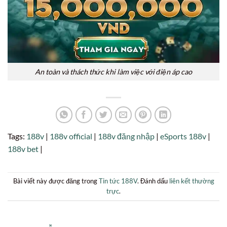
An toàn và thách thức khi làm việc với điện áp cao
Tags:
188v
|
188v official
|
188v đăng nhập
|
eSports 188v
|
188v bet
|
Bài viết này được đăng trong
Tin tức 188V
. Đánh dấu
liên kết thường
trực
.