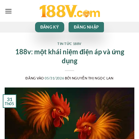
Bỏ
qua
nội
dung
ĐĂNG KÝ
ĐĂNG NHẬP
TIN TỨC 188V
188v: một khái niệm điện áp và ứng
dụng
ĐĂNG VÀO
05/31/2026
BỞI
NGUYỄN THỊ NGỌC LAN
31
Th05