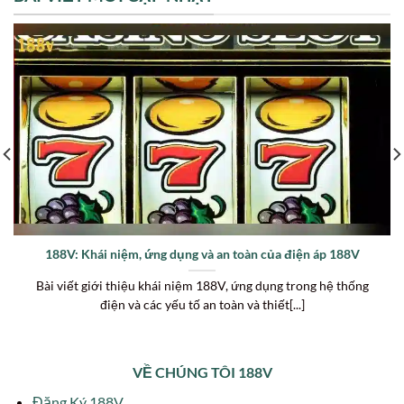
188V: Khái niệm, ứng dụng và an toàn của điện áp 188V
Bài viết giới thiệu khái niệm 188V, ứng dụng trong hệ thống
điện và các yếu tố an toàn và thiết[...]
VỀ CHÚNG TÔI 188V
Đăng Ký 188V