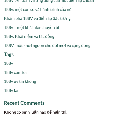
188V: An toàn và ứng dụng của một điện áp chuẩn
188v: một con số và hành trình của nó
Khám phá 188V và điện áp đặc trưng
188v – một khái niệm huyền bí
188v: Khái niệm và tác động
188V: một khởi nguồn cho đổi mới và cộng đồng
Tags
188v
188v com ios
188v uy tín không
188v fan
Recent Comments
Không có bình luận nào để hiển thị.