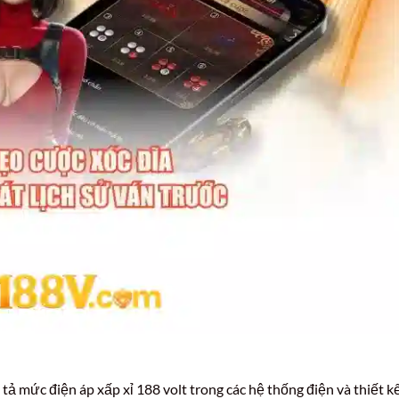
ả mức điện áp xấp xỉ 188 volt trong các hệ thống điện và thiết k