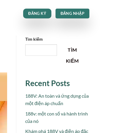
ĐĂNG KÝ
ĐĂNG NHẬP
Tìm kiếm
TÌM
KIẾM
Recent Posts
188V: An toàn và ứng dụng của
một điện áp chuẩn
188v: một con số và hành trình
của nó
Khám phá 188V và điện áp đặc