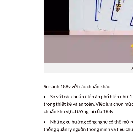
So sánh 188v với các chuẩn khác
So với các chuẩn điện áp phổ biến như 
trong thiết kế và an toàn. Việc lựa chọn mức
chuẩn khu vực.
Tương lai của 188v
Những xu hướng công nghệ có thể mở rộ
thống quản lý nguồn thông minh và tiêu chu