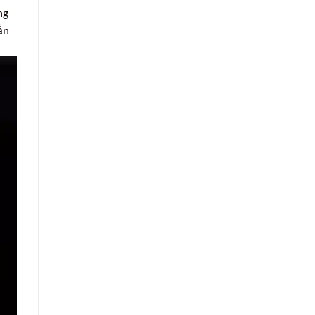
ng
ẫn