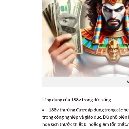
N
Ứng dụng của 188v trong đời sống
188v thường được áp dụng trong các hệ t
trong công nghiệp và giáo dục. Dù phổ biến
hóa kích thước thiết bị hoặc giảm tổn thất.
A