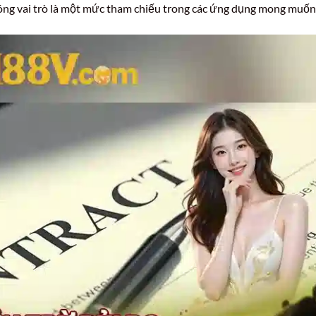
đóng vai trò là một mức tham chiếu trong các ứng dụng mong muốn