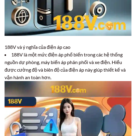
188V và ý nghĩa của điện áp cao
188V là một mức điện áp phổ biến trong các hệ thống
nguồn dự phòng, máy biến áp phân phối và xe điện. Hiểu
được cường độ và biên độ của điện áp này giúp thiết kế và
vận hành an toàn hơn.