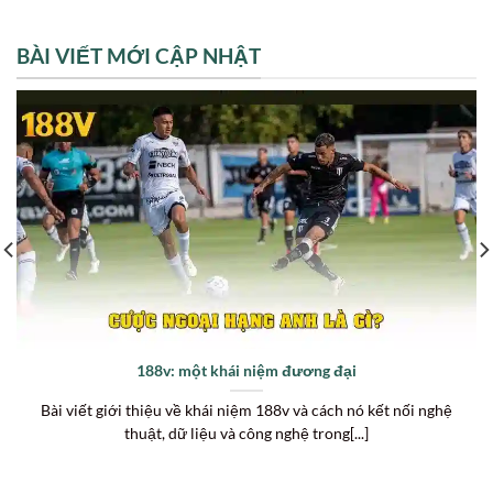
BÀI VIẾT MỚI CẬP NHẬT
188v: một khái niệm đương đại
Bài viết giới thiệu về khái niệm 188v và cách nó kết nối nghệ
thuật, dữ liệu và công nghệ trong[...]