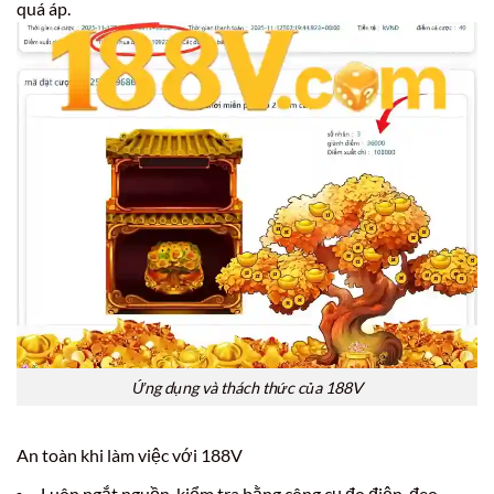
quá áp.
Ứng dụng và thách thức của 188V
An toàn khi làm việc với 188V
Luôn ngắt nguồn, kiểm tra bằng công cụ đo điện, đeo