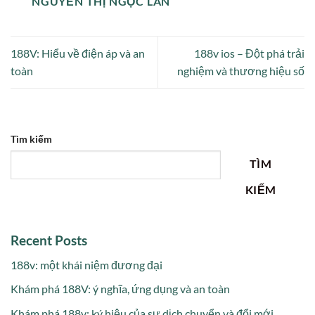
NGUYỄN THỊ NGỌC LAN
188V: Hiểu về điện áp và an
188v ios – Đột phá trải
toàn
nghiệm và thương hiệu số
Tìm kiếm
TÌM
KIẾM
Recent Posts
188v: một khái niệm đương đại
Khám phá 188V: ý nghĩa, ứng dụng và an toàn
Khám phá 188v: ký hiệu của sự dịch chuyển và đổi mới