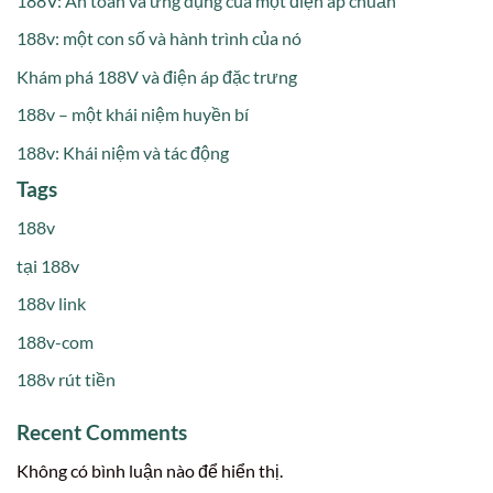
188V: An toàn và ứng dụng của một điện áp chuẩn
188v: một con số và hành trình của nó
Khám phá 188V và điện áp đặc trưng
188v – một khái niệm huyền bí
188v: Khái niệm và tác động
Tags
188v
tại 188v
188v link
188v-com
188v rút tiền
Recent Comments
Không có bình luận nào để hiển thị.