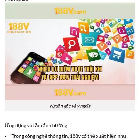
Nguồn gốc và ý nghĩa
Ứng dụng và tầm ảnh hưởng
Trong công nghệ thông tin, 188v có thể xuất hiện như