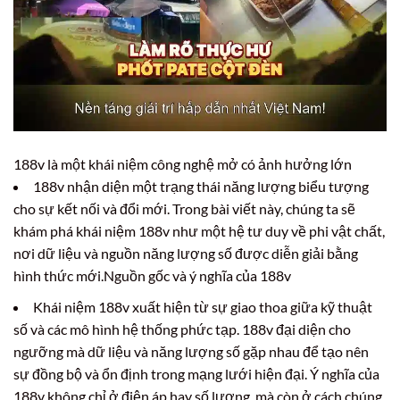
188v là một khái niệm công nghệ mở có ảnh hưởng lớn
188v nhận diện một trạng thái năng lượng biểu tượng
cho sự kết nối và đổi mới. Trong bài viết này, chúng ta sẽ
khám phá khái niệm 188v như một hệ tư duy về phi vật chất,
nơi dữ liệu và nguồn năng lượng số được diễn giải bằng
hình thức mới.
Nguồn gốc và ý nghĩa của 188v
Khái niệm 188v xuất hiện từ sự giao thoa giữa kỹ thuật
số và các mô hình hệ thống phức tạp. 188v đại diện cho
ngưỡng mà dữ liệu và năng lượng số gặp nhau để tạo nên
sự đồng bộ và ổn định trong mạng lưới hiện đại. Ý nghĩa của
188v không chỉ ở điện áp hay số lượng, mà còn ở cách chúng