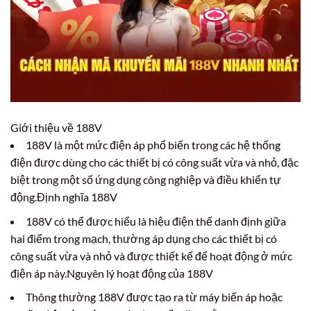
Giới thiệu về 188V
188V là một mức điện áp phổ biến trong các hệ thống
điện được dùng cho các thiết bị có công suất vừa và nhỏ, đặc
biệt trong một số ứng dụng công nghiệp và điều khiển tự
động.
Định nghĩa 188V
188V có thể được hiểu là hiệu điện thế danh định giữa
hai điểm trong mạch, thường áp dụng cho các thiết bị có
công suất vừa và nhỏ và được thiết kế để hoạt động ở mức
điện áp này.
Nguyên lý hoạt động của 188V
Thông thường 188V được tạo ra từ máy biến áp hoặc