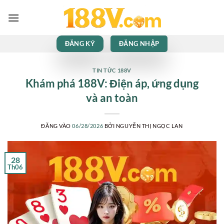
Bỏ
qua
nội
dung
ĐĂNG KÝ
ĐĂNG NHẬP
TIN TỨC 188V
Khám phá 188V: Điện áp, ứng dụng
và an toàn
ĐĂNG VÀO
06/28/2026
BỞI
NGUYỄN THỊ NGỌC LAN
28
Th06