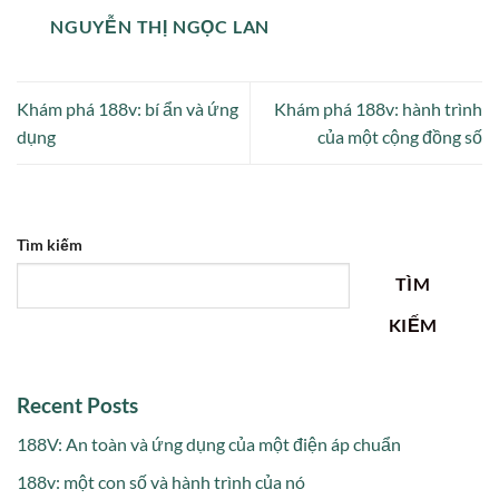
NGUYỄN THỊ NGỌC LAN
Khám phá 188v: bí ẩn và ứng
Khám phá 188v: hành trình
dụng
của một cộng đồng số
Tìm kiếm
TÌM
KIẾM
Recent Posts
188V: An toàn và ứng dụng của một điện áp chuẩn
188v: một con số và hành trình của nó