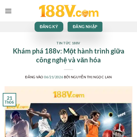
Bỏ
qua
nội
dung
ĐĂNG KÝ
ĐĂNG NHẬP
TIN TỨC 188V
Khám phá 188v: Một hành trình giữa
công nghệ và văn hóa
ĐĂNG VÀO
06/21/2026
BỞI
NGUYỄN THỊ NGỌC LAN
21
Th06