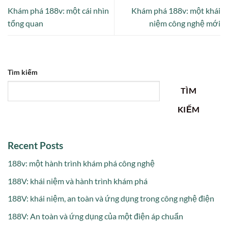
Khám phá 188v: một cái nhìn
Khám phá 188v: một khái
tổng quan
niệm công nghệ mới
Tìm kiếm
TÌM
KIẾM
Recent Posts
188v: một hành trình khám phá công nghệ
188V: khái niệm và hành trình khám phá
188V: khái niệm, an toàn và ứng dụng trong công nghệ điện
188V: An toàn và ứng dụng của một điện áp chuẩn