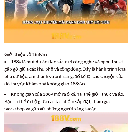
Giới thiệu về 188v
\n
188v là một dự án đặc sắc, nơi công nghệ và nghệ thuật
gặp gỡ giữa các khu phố và cộng đồng. Đây là hành trình khai
phá dữ liệu, âm thanh và ánh sáng, để kể lại câu chuyện của
đô thị.
\n\n
Khám phá không gian 188v
\n
Không gian của 188v mở ra ở cả hai thế giới: thực và ảo.
Bạn có thể đi bộ giữa các tác phẩm sắp đặt, tham gia
workshop và gặp gỡ những người sáng tạo.
\n