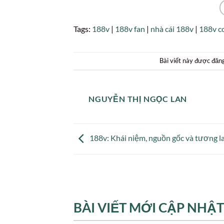
Tags:
188v
|
188v fan
|
nhà cái 188v
|
188v c
Bài viết này được đăn
NGUYỄN THỊ NGỌC LAN
188v: Khái niệm, nguồn gốc và tương la
BÀI VIẾT MỚI CẬP NHẬT