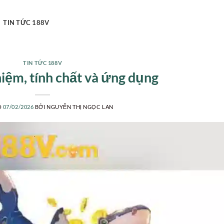
TIN TỨC 188V
TIN TỨC 188V
iệm, tính chất và ứng dụng
O
07/02/2026
BỞI
NGUYỄN THỊ NGỌC LAN