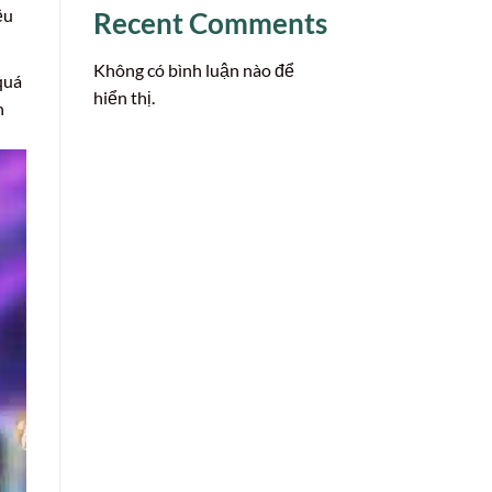
ệu
Recent Comments
Không có bình luận nào để
quá
hiển thị.
n