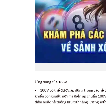
Ứng dụng của 188V
188V có thể được áp dụng trong các hệ t
khiển công suất, nơi mà điện áp chuẩn 188V 
điện hoặc hệ thống lưu trữ năng lượng, mức