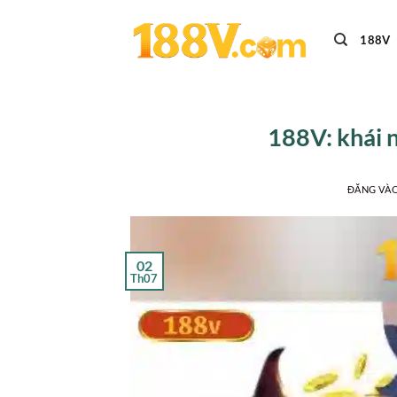
Bỏ
qua
188V
nội
dung
188V: khái n
ĐĂNG VÀ
02
Th07