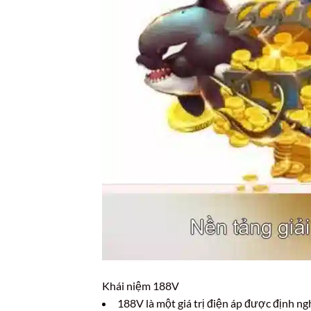
Khái niệm 188V
188V là một giá trị điện áp được định ng