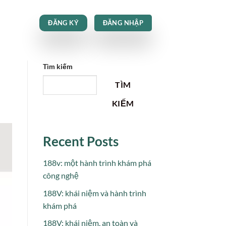
ĐĂNG KÝ
ĐĂNG NHẬP
Tìm kiếm
TÌM
KIẾM
Recent Posts
188v: một hành trình khám phá
công nghệ
188V: khái niệm và hành trình
khám phá
188V: khái niệm, an toàn và