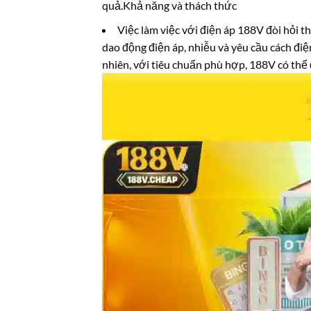
quả.
Khả năng và thách thức
Việc làm việc với điện áp 188V đòi hỏi th
dao động điện áp, nhiễu và yêu cầu cách điệ
nhiên, với tiêu chuẩn phù hợp, 188V có thể đ