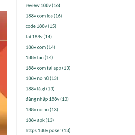
review 188v (16)
188v com ios (16)
code 188v (15)
tai 188v (14)
188v com (14)
188v fan (14)
188v com tại app (13)
188v no hũ (13)
188v là gì (13)
đăng nhập 188v (13)
188v no hu (13)
188v apk (13)
https 188v poker (13)