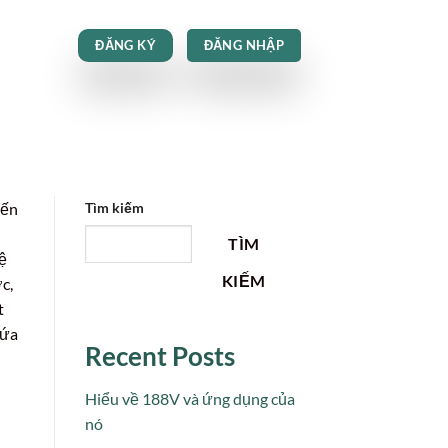
ĐĂNG KÝ
ĐĂNG NHẬP
yến
Tìm kiếm
TÌM
lệ
KIẾM
c,
t
hứa
Recent Posts
Hiểu về 188V và ứng dụng của
nó