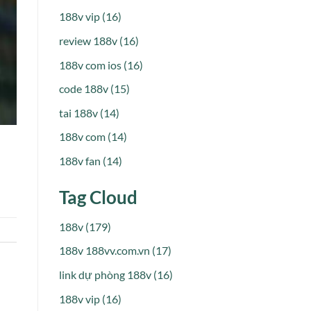
188v vip (16)
review 188v (16)
188v com ios (16)
code 188v (15)
tai 188v (14)
188v com (14)
188v fan (14)
Tag Cloud
188v (179)
188v 188vv.com.vn (17)
link dự phòng 188v (16)
188v vip (16)