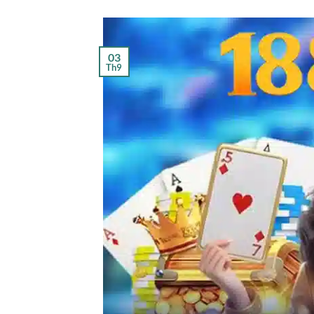
03
Th9