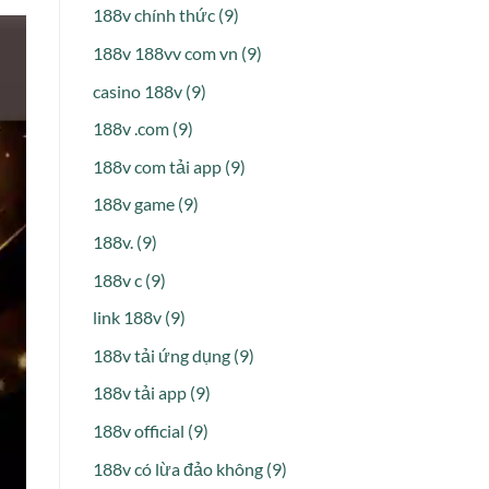
188v chính thức (9)
188v 188vv com vn (9)
casino 188v (9)
188v .com (9)
188v com tải app (9)
188v game (9)
188v. (9)
188v c (9)
link 188v (9)
188v tải ứng dụng (9)
188v tải app (9)
188v official (9)
188v có lừa đảo không (9)