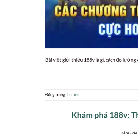
Bài viết giới thiệu 188v là gì, cách đo lườn
Đăng trong
Tin tức
Khám phá 188v: Th
ĐĂNG VÀ