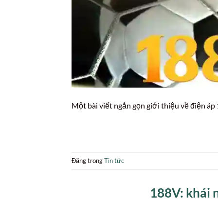
Một bài viết ngắn gọn giới thiệu về điện áp
Đăng trong
Tin tức
188V: khái 