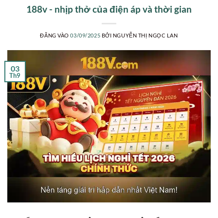
188v - nhịp thở của điện áp và thời gian
ĐĂNG VÀO
03/09/2025
BỞI
NGUYỄN THỊ NGỌC LAN
03
Th9