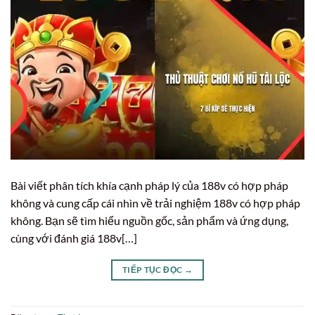
Bài viết phân tích khía cạnh pháp lý của 188v có hợp pháp
không và cung cấp cái nhìn về trải nghiệm 188v có hợp pháp
không. Bạn sẽ tìm hiểu nguồn gốc, sản phẩm và ứng dụng,
cùng với đánh giá 188v[…]
TIẾP TỤC ĐỌC
→