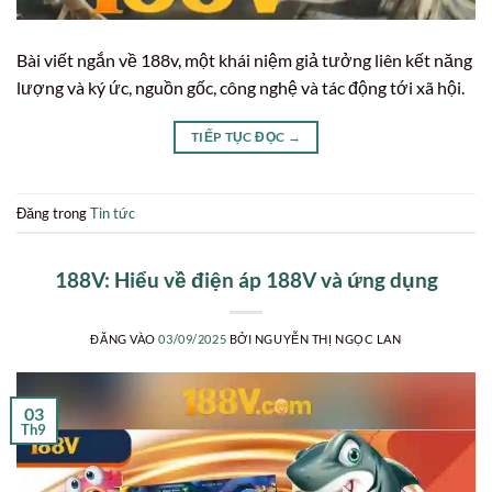
Bài viết ngắn về 188v, một khái niệm giả tưởng liên kết năng
lượng và ký ức, nguồn gốc, công nghệ và tác động tới xã hội.
TIẾP TỤC ĐỌC
→
Đăng trong
Tin tức
188V: Hiểu về điện áp 188V và ứng dụng
ĐĂNG VÀO
03/09/2025
BỞI
NGUYỄN THỊ NGỌC LAN
03
Th9