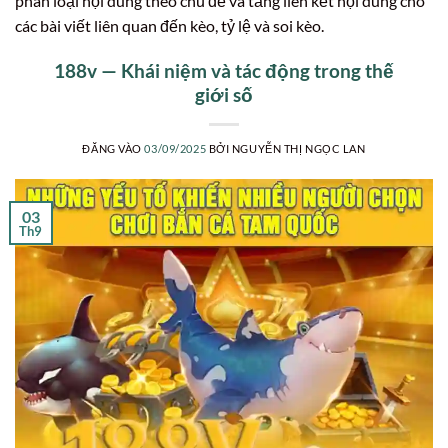
phân loại nội dung theo chủ đề và tăng liên kết nội dung cho
các bài viết liên quan đến kèo, tỷ lệ và soi kèo.
188v — Khái niệm và tác động trong thế
giới số
ĐĂNG VÀO
03/09/2025
BỞI
NGUYỄN THỊ NGỌC LAN
03
Th9