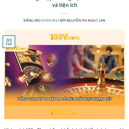
và tiện ích
ĐĂNG VÀO
03/09/2025
BỞI
NGUYỄN THỊ NGỌC LAN
03
Th9