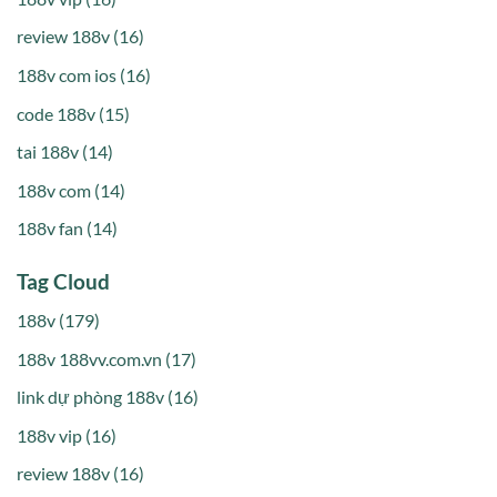
review 188v (16)
188v com ios (16)
code 188v (15)
tai 188v (14)
188v com (14)
188v fan (14)
Tag Cloud
188v (179)
188v 188vv.com.vn (17)
link dự phòng 188v (16)
188v vip (16)
review 188v (16)