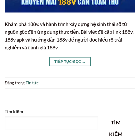
Khám phá 188v. và hành trình xây dựng hệ sinh thái số từ
nguồn gốc đến ứng dụng thực tiễn. Bài viết đề cập link 188v,
188v apk và hướng dẫn 188v để người đọc hiểu rõ trải
nghiệm và đánh giá 188v.
TIẾP TỤC ĐỌC
→
Đăng trong
Tin tức
Tìm kiếm
TÌM
KIẾM