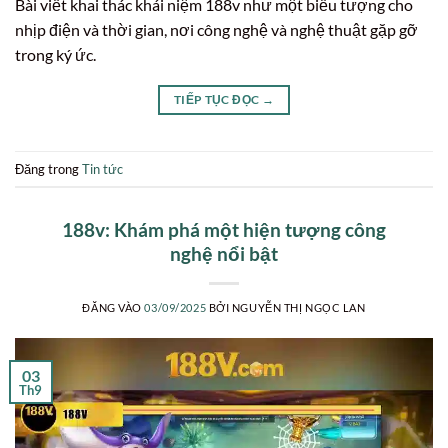
Bài viết khai thác khái niệm 188v như một biểu tượng cho
nhịp điện và thời gian, nơi công nghệ và nghệ thuật gặp gỡ
trong ký ức.
TIẾP TỤC ĐỌC
→
Đăng trong
Tin tức
188v: Khám phá một hiện tượng công
nghệ nổi bật
ĐĂNG VÀO
03/09/2025
BỞI
NGUYỄN THỊ NGỌC LAN
03
Th9