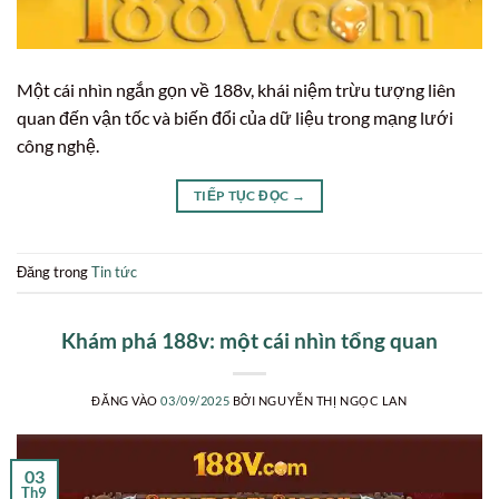
Một cái nhìn ngắn gọn về 188v, khái niệm trừu tượng liên
quan đến vận tốc và biến đổi của dữ liệu trong mạng lưới
công nghệ.
TIẾP TỤC ĐỌC
→
Đăng trong
Tin tức
Khám phá 188v: một cái nhìn tổng quan
ĐĂNG VÀO
03/09/2025
BỞI
NGUYỄN THỊ NGỌC LAN
03
Th9