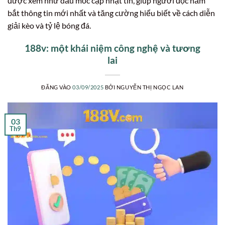
được xem như dấu mốc cập nhật tin, giúp người đọc nắm
bắt thông tin mới nhất và tăng cường hiểu biết về cách diễn
giải kèo và tỷ lệ bóng đá.
188v: một khái niệm công nghệ và tương
lai
ĐĂNG VÀO
03/09/2025
BỞI
NGUYỄN THỊ NGỌC LAN
03
Th9