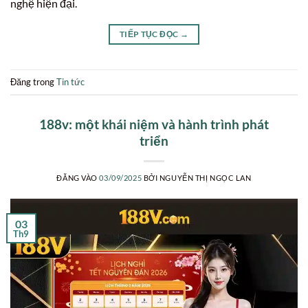
nghệ hiện đại.
TIẾP TỤC ĐỌC
→
Đăng trong
Tin tức
188v: một khái niệm và hành trình phát
triển
ĐĂNG VÀO
03/09/2025
BỞI
NGUYỄN THỊ NGỌC LAN
03
Th9