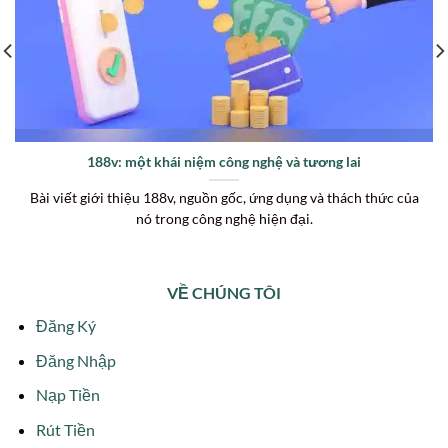
188v: một khái niệm công nghệ và tương lai
Bài viết giới thiệu 188v, nguồn gốc, ứng dụng và thách thức của
nó trong công nghệ hiện đại.
VỀ CHÚNG TÔI
Đăng Ký
Đăng Nhập
Nạp Tiền
Rút Tiền