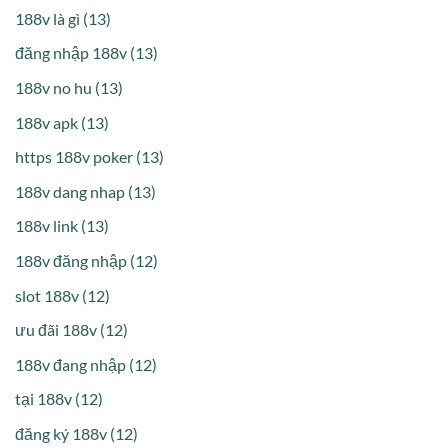
188v là gì (13)
đăng nhập 188v (13)
188v no hu (13)
188v apk (13)
https 188v poker (13)
188v dang nhap (13)
188v link (13)
188v đăng nhập (12)
slot 188v (12)
ưu đãi 188v (12)
188v đang nhập (12)
tại 188v (12)
đăng ký 188v (12)