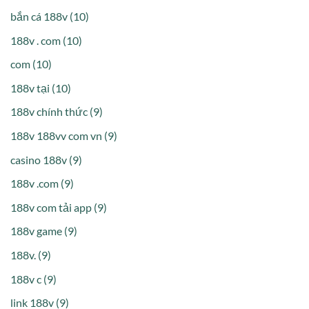
bắn cá 188v (10)
188v . com (10)
com (10)
188v tại (10)
188v chính thức (9)
188v 188vv com vn (9)
casino 188v (9)
188v .com (9)
188v com tải app (9)
188v game (9)
188v. (9)
188v c (9)
link 188v (9)