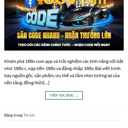
Khám phá 188v com app và trải nghiệm các tính năng nổi bật
như 188v c, nạp tiền 188v và đăng nhập 188v. Bài viết trình
bày nguồn gốc, sản phẩm, ưu thế và tầm nhìn tương lai của
nền tảng, đồng thời[…]
TIẾP TỤC ĐỌC
→
Đăng trong
Tin tức