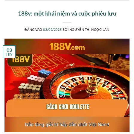
188v: một khái niệm và cuộc phiêu lưu
ĐĂNG VÀO
03/09/2025
BỞI
NGUYỄN THỊ NGỌC LAN
03
Th9