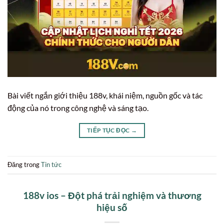
Bài viết ngắn giới thiệu 188v, khái niệm, nguồn gốc và tác
động của nó trong công nghệ và sáng tạo.
TIẾP TỤC ĐỌC
→
Đăng trong
Tin tức
188v ios – Đột phá trải nghiệm và thương
hiệu số