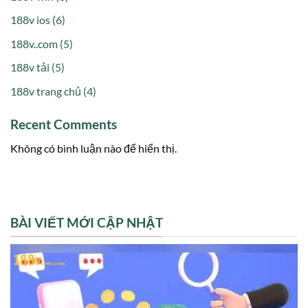
188v ios (6)
188v..com (5)
188v tải (5)
188v trang chủ (4)
Recent Comments
Không có bình luận nào để hiển thị.
BÀI VIẾT MỚI CẬP NHẬT