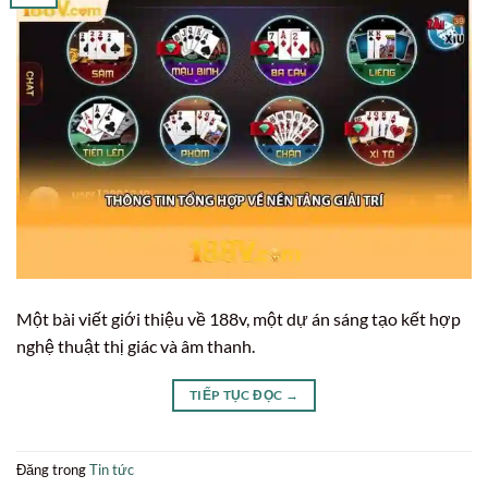
Một bài viết giới thiệu về 188v, một dự án sáng tạo kết hợp
nghệ thuật thị giác và âm thanh.
TIẾP TỤC ĐỌC
→
Đăng trong
Tin tức