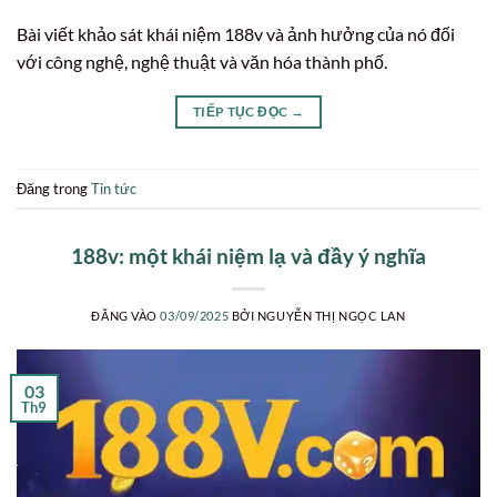
Bài viết khảo sát khái niệm 188v và ảnh hưởng của nó đối
với công nghệ, nghệ thuật và văn hóa thành phố.
TIẾP TỤC ĐỌC
→
Đăng trong
Tin tức
188v: một khái niệm lạ và đầy ý nghĩa
ĐĂNG VÀO
03/09/2025
BỞI
NGUYỄN THỊ NGỌC LAN
03
Th9