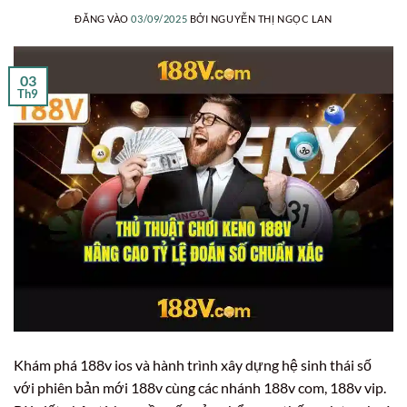
ĐĂNG VÀO
03/09/2025
BỞI
NGUYỄN THỊ NGỌC LAN
03
Th9
Khám phá 188v ios và hành trình xây dựng hệ sinh thái số
với phiên bản mới 188v cùng các nhánh 188v com, 188v vip.