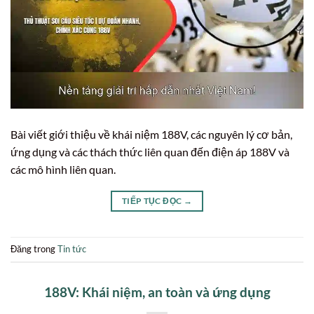
Bài viết giới thiệu về khái niệm 188V, các nguyên lý cơ bản,
ứng dụng và các thách thức liên quan đến điện áp 188V và
các mô hình liên quan.
TIẾP TỤC ĐỌC
→
Đăng trong
Tin tức
188V: Khái niệm, an toàn và ứng dụng