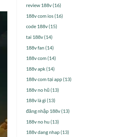
review 188v (16)
188v com ios (16)
code 188v (15)
tai 188v (14)
188v fan (14)
188v com (14)
188v apk (14)
188v com tại app (13)
188v no hũ (13)
188v là gì (13)
đăng nhập 188v (13)
188v no hu (13)
188v dang nhap (13)