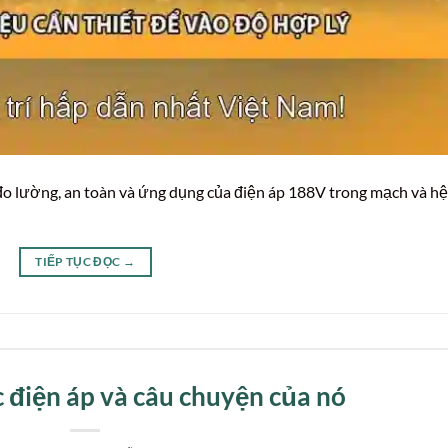
h đo lường, an toàn và ứng dụng của điện áp 188V trong mạch và hệ
TIẾP TỤC ĐỌC
→
điện áp và câu chuyện của nó