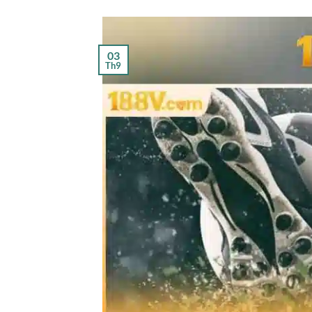
03
Th9