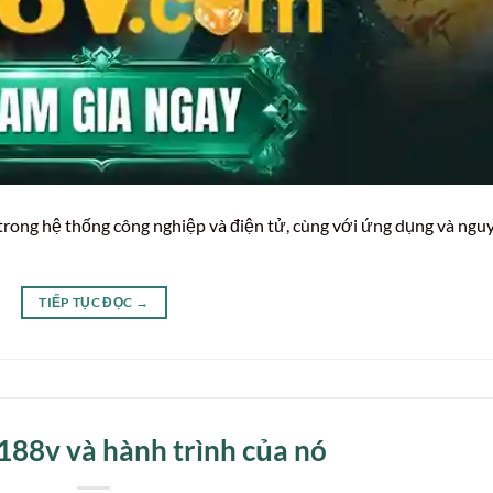
rong hệ thống công nghiệp và điện tử, cùng với ứng dụng và ngu
TIẾP TỤC ĐỌC
→
188v và hành trình của nó