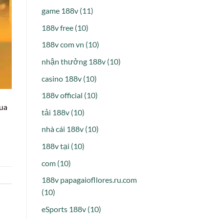
game 188v (11)
188v free (10)
188v com vn (10)
nhận thưởng 188v (10)
casino 188v (10)
188v official (10)
qua
tải 188v (10)
nhà cái 188v (10)
188v tại (10)
com (10)
188v papagaiofllores.ru.com
(10)
eSports 188v (10)