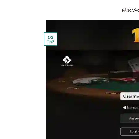
ĐĂNG VÀ
03
Th9