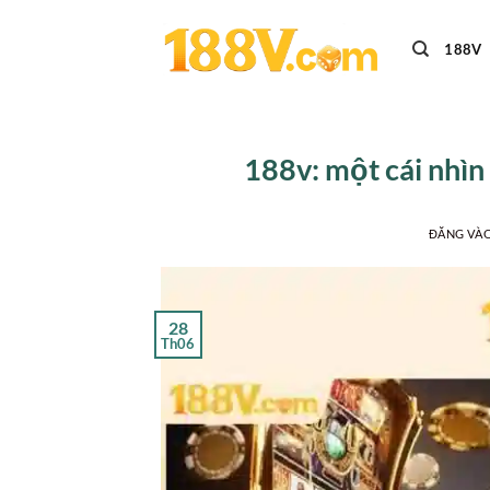
Bỏ
qua
188V
nội
dung
188v: một cái nhìn
ĐĂNG VÀ
28
Th06