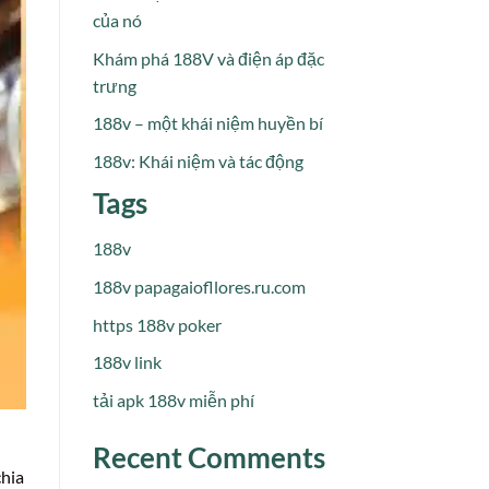
của nó
Khám phá 188V và điện áp đặc
trưng
188v – một khái niệm huyền bí
188v: Khái niệm và tác động
Tags
188v
188v papagaiofllores.ru.com
https 188v poker
188v link
tải apk 188v miễn phí
Recent Comments
chia