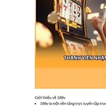
Giới thiệu về 188v
188v là một nền tảng trực tuyến tập trun