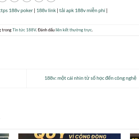
ttps 188v poker
|
188v link
|
tải apk 188v miễn phí
|
g trong
Tin tức 188V
. Đánh dấu
liên kết thường trực
.
188v: một cái nhìn từ số học đến công nghệ