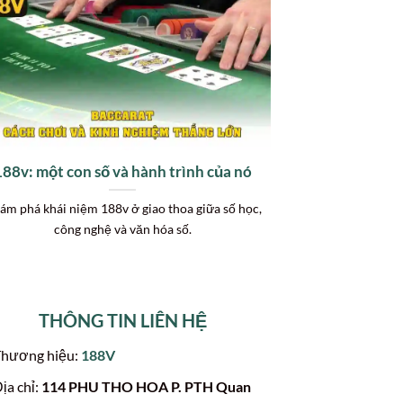
188v: một con số và hành trình của nó
ám phá khái niệm 188v ở giao thoa giữa số học,
công nghệ và văn hóa số.
THÔNG TIN LIÊN HỆ
hương hiệu:
188V
ịa chỉ:
114 PHU THO HOA P. PTH Quan