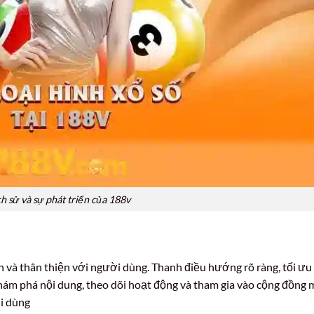
ch sử và sự phát triển của 188v
n và thân thiện với người dùng. Thanh điều hướng rõ ràng, tối ưu
khám phá nội dung, theo dõi hoạt động và tham gia vào cộng đồng 
ời dùng